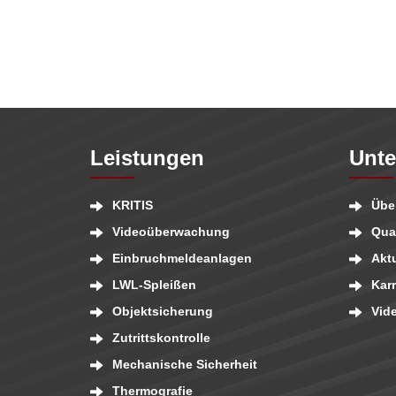
Leistungen
Unt
KRITIS
Übe
Videoüberwachung
Qual
Einbruchmeldeanlagen
Aktu
LWL-Spleißen
Karr
Objektsicherung
Vid
Zutrittskontrolle
Mechanische Sicherheit
Thermografie