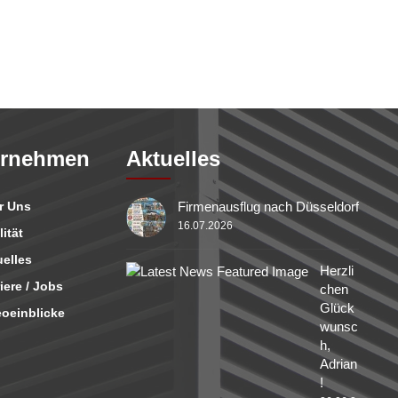
ernehmen
Aktuelles
r Uns
Firmenausflug nach Düsseldorf
16.07.2026
ität
elles
Herzli
iere / Jobs
chen
Glück
eoeinblicke
wunsc
h,
Adrian
!