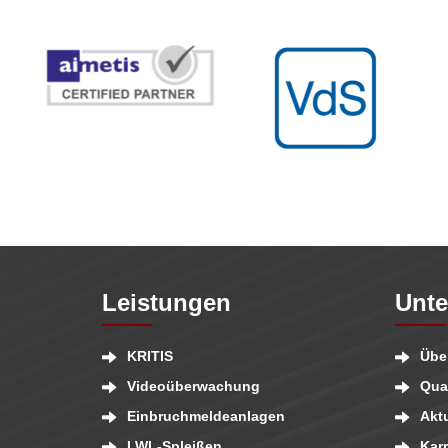
Leistungen
Unt
KRITIS
Übe
Videoüberwachung
Qual
Einbruchmeldeanlagen
Aktu
LWL-Spleißen
Karr