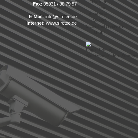
Fax:
05931 / 88 79 97
E-Mail:
info@sirotec.de
Internet:
www.sirotec.de