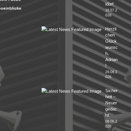
ldorf
eoeinblicke
16.07.2
026
Herzli
chen
Glück
wunsc
h,
Adrian
!
26.06.2
026
Sicher
heit –
Neuer
gedac
ht
08.06.2
026