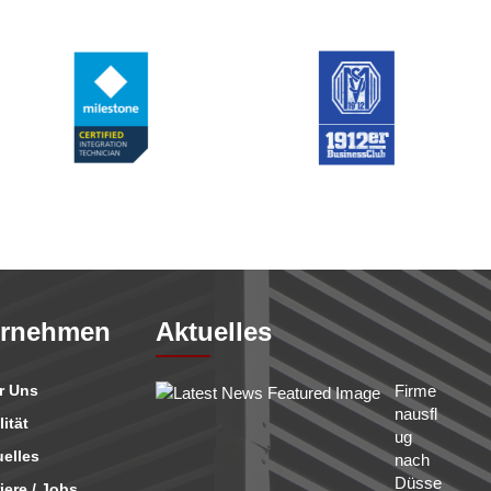
ernehmen
Aktuelles
r Uns
Firme
nausfl
ität
ug
elles
nach
Düsse
iere / Jobs